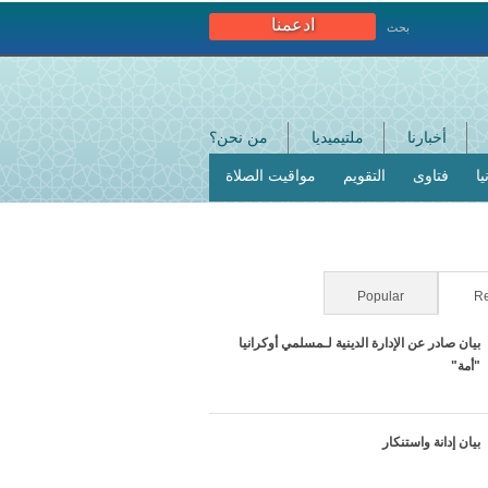
ادعمنا
بحث
أخبارنا
ملتيميديا
من نحن؟
ا
فتاوى
التقويم
مواقيت الصلاة
Popular
(active tab)
Re
بيان صادر عن الإدارة الدينية لـمسلمي أوكرانيا
"أمة"
بيان إدانة واستنكار