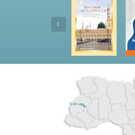
Lviv ар