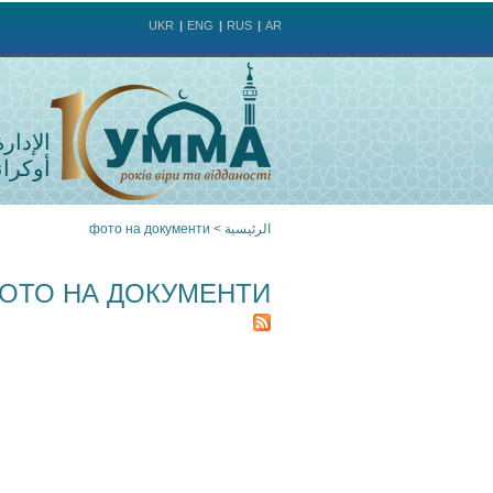
UKR
ENG
RUS
AR
الإدار
أوكراني
الرئيسية
>
фото на документи
أنت
ОТО НА ДОКУМЕНТИ
هنا