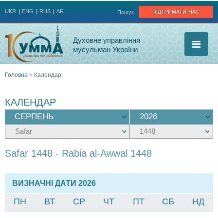
Jump to navigation
підтримати нас
UKR
ENG
RUS
AR
Пошук
Духовне управління
мусульман України
Головна
>
Календар
Ви
КАЛЕНДАР
є
тут
Safar 1448 - Rabia al-Awwal 1448
ВИЗНАЧНІ ДАТИ 2026
ПН
ВТ
СР
ЧТ
ПТ
СБ
НД