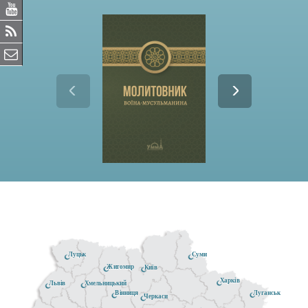
Луцьк
Суми
Житомир
Київ
Харків
Хмельницький
Львів
Луганськ
Вінниця
Черкаси