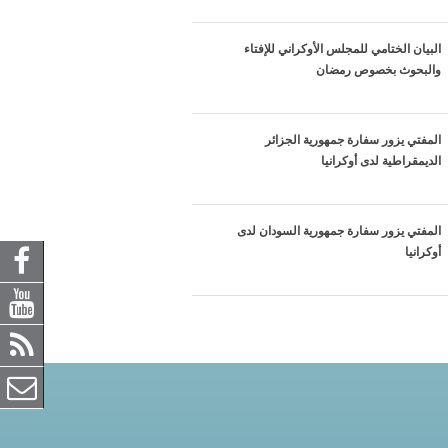
البيان الختامي للمجلس الأوكراني للإفتاء
والبحوث بخصوص رمضان
المفتي يزور سفارة جمهورية الجزائر
الديمقراطية لدى أوكرانيا
المفتي يزور سفارة جمهورية السودان لدى
أوكرانيا