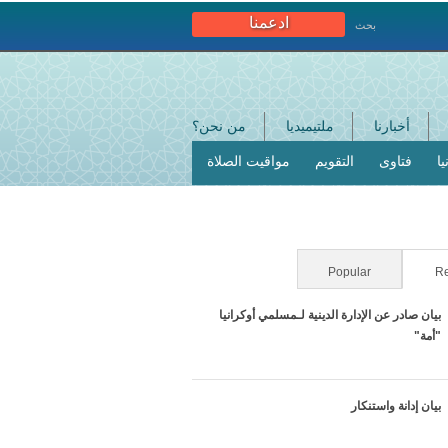
ادعمنا
بحث
أخبارنا
ملتيميديا
من نحن؟
ا
فتاوى
التقويم
مواقيت الصلاة
Popular
(active tab)
Re
بيان صادر عن الإدارة الدينية لـمسلمي أوكرانيا
"أمة"
بيان إدانة واستنكار