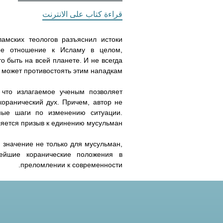
i
i
i
i
i
s
e
t
e
قراءة كتاب على الانترنت
e
r
s
g
s
s
s
s
s
n
A
r
амских теологов разъяснил истоки
g
p
a
l
l
l
l
l
ное отношение к Исламу в целом,
e
p
m
о быть на всей планете. И не всегда
a
a
a
a
a
r
может противостоять этим нападкам.
m
m
m
m
m
 что излагаемое ученым позволяет
оранический дух. Причем, автор не
s
s
s
s
s
тные шаги по изменению ситуации.
яется призыв к единению мусульман.
k
k
k
k
k
значение не только для мусульман,
o
o
o
o
o
ейшие коранические положения в
преломлении к современности.
i
i
i
e
e
e
e
e
_
_
_
_
_
v
v