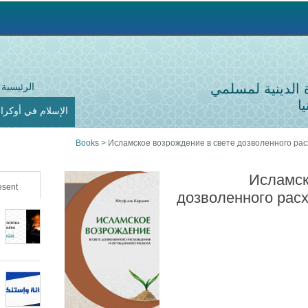
Jump to navigation
ة الدينية لمسلمي
الرئيسية
ا
الإسلام في أوكراني
Books
>
Исламское возрождение в свете дозволенного ра
Исламск
sent
дозволенного рас