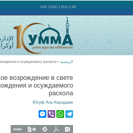
UKR
ENG
RUS
AR
الإدار
أوكراني
الرئيسية
>
схождения и осуждаемого раскола
أنت
ое возрождение в свете
هنا
хождения и осуждаемого
раскола
Юсуф Аль-Карадави
M
V
W
T
e
i
h
e
s
b
a
l