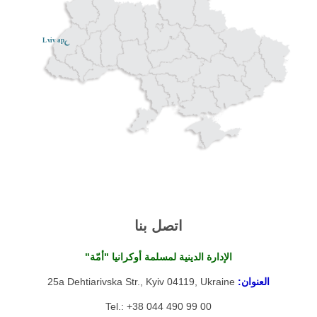
Lviv ар
اتصل بنا
الإدارة الدينية لمسلمة أوكرانيا "أمّة"
العنوان:
25a Dehtiarivska Str., Kyiv 04119, Ukraine
Tel.: +38 044 490 99 00