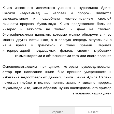
g
p
a
h
h
h
h
Книга известного исламского ученого и журналиста Адиля
e
p
m
Салахи «Мухаммад — человек и пророк» является
a
a
a
a
r
увлекательным и подробным жизнеописанием светлой
личности пророка Мухаммада. Книга представляет большой
m
m
m
m
интерес и важность не только, и даже не столько,
биографическими данными, которые можно обнаружить и во
m
m
m
m
многих других источниках, а в первую очередь актуальной в
наше время и грамотной с точки зрения Шариата
a
a
a
a
интерпретацией подаваемых фактов, своими глубокими
комментариями и объяснениями того или иного явления.
d
d
d
d
Основополагающим принципом, которым руководствовался
-
-
-
-
автор при написании книги был принцип умеренности и
избегания недостоверных данных. Книга шейха Адиля Салахи
a
a
a
a
помогает глубже и полнее понять жизнь и миссию пророка
Мухаммада и то, каким образом нужно наследовать его пример
n
n
n
n
в условиях наших дней.
d
d
d
d
-
-
-
-
Popular
(active tab)
Resent