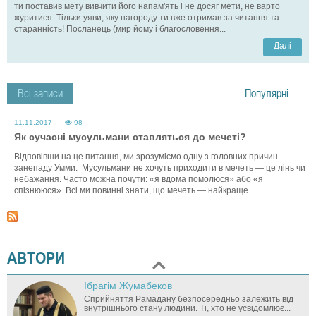
ти поставив мету вивчити його напам'ять і не досяг мети, не варто
журитися. Тільки уяви, яку нагороду ти вже отримав за читання та
старанність! Посланець (мир йому і благословення...
Далі
Всі записи
Популярні
П
11.11.2017
98
о
Як сучасні мусульмани ставляться до мечеті?
с
Відповівши на це питання, ми зрозуміємо одну з головних причин
л
занепаду Умми. Мусульмани не хочуть приходити в мечеть — це лінь чи
і
небажання. Часто можна почути: «я вдома помолюся» або «я
д
спізнююся». Всі ми повинні знати, що мечеть — найкраще...
о
в
н
і
АВТОРИ
с
т
Ібрагім Жумабеков
ь
Cприйняття Рамадану безпосередньо залежить від
внутрішнього стану людини. Ті, хто не усвідомлює...