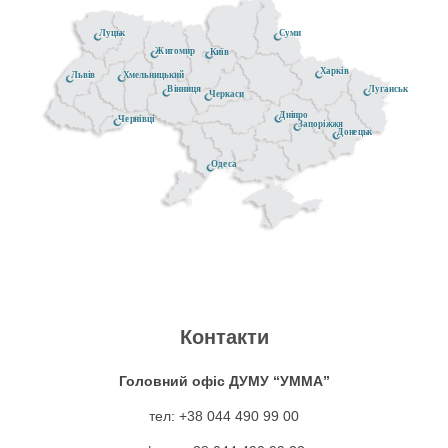
Луцьк
Суми
Житомир
Київ
Харків
Хмельницький
Львів
Луганськ
Вінниця
Черкаси
Дніпро
Чернівці
Запоріжжя
Донецьк
Одеса
Контакти
Головний офіс ДУМУ “УММА”
тел: +38 044 490 99 00