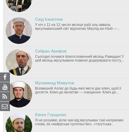
Саід Ісмагілов
У ніч з 11 на 12 число місяця рабі аль-авваль
мусульманський світ відзначає Маулід ан-Набі —...
Сейран Арифов
Сьогодні почався благословенний місяць Рамадан! У
цей місяць мусульмани повинні додержувати посту,...
Мухаммад Мамутов
Всевишній Аллаг до будь-якої мети дає ключ, щоб її
досягти. Ключ до молитви — очищення. Ключ до...
Євген Глущенко
Я не розумію, коли чую від мусульман такі неприємні
слова, як «кафірське суспільство», «тагутська...