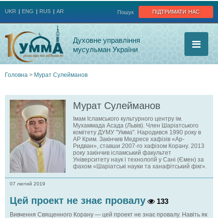
Jump to navigation
підтримати нас
UKR
ENG
RUS
AR
Пошук
Духовне управління
мусульман України
Головна
>
Мурат Сулейманов
Ви
Мурат Сулейманов
є
Імам Ісламського культурного центру ім.
Мухаммада Асада (Львів). Член Шаріатського
тут
комітету ДУМУ "Умма". Народився 1990 року в
АР Крим. Закінчив Медресе хафізів «Ар-
Ридван», ставши 2007‑го хафізом Корану. 2013
року закінчив ісламський факультет
Університету наук і технологій у Сані (Ємен) за
фахом «Шаріатські науки та ханафітський фікг».
07 лютий 2019
Цей проект не знає провалу
133
Вивчення Священного Корану — цей проект не знає провалу. Навіть як