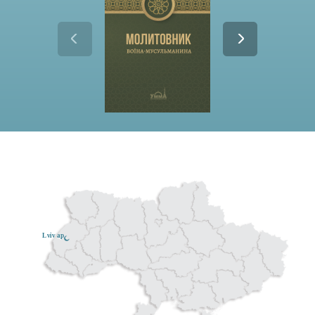
Lviv ар