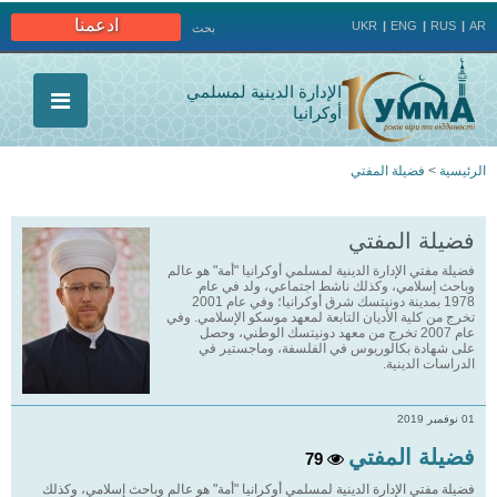
Jump to navigation
ادعمنا
UKR
ENG
RUS
AR
بحث
الإدارة الدينية لمسلمي
أوكرانيا
الرئيسية
>
فضيلة المفتي
أنت
فضيلة المفتي
هنا
فضيلة مفتي الإدارة الدينية لمسلمي أوكرانيا "أمة" هو عالم
وباحث إسلامي، وكذلك ناشط اجتماعي، ولد في عام
1978 بمدينة دونيتسك شرق أوكرانيا؛ وفي عام 2001
تخرج من كلية الأديان التابعة لمعهد موسكو الإسلامي. وفي
عام 2007 تخرج من معهد دونيتسك الوطني، وحصل
على شهادة بكالوريوس في الفلسفة، وماجستير في
الدراسات الدينية.
01 نوفمبر 2019
فضيلة المفتي
79
فضيلة مفتي الإدارة الدينية لمسلمي أوكرانيا "أمة" هو عالم وباحث إسلامي، وكذلك