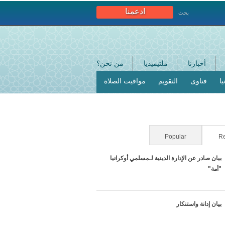
ادعمنا
بحث
أخبارنا
ملتيميديا
من نحن؟
ا
فتاوى
التقويم
مواقيت الصلاة
Re
Popular
(علامة التبويب النشطة)
بيان صادر عن الإدارة الدينية لـمسلمي أوكرانيا
"أمة"
بيان إدانة واستنكار