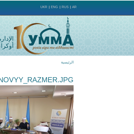
UKR
ENG
RUS
AR
الإدار
أوكراني
الرئيسية
أنت
_NOVYY_RAZMER.JPG
هنا