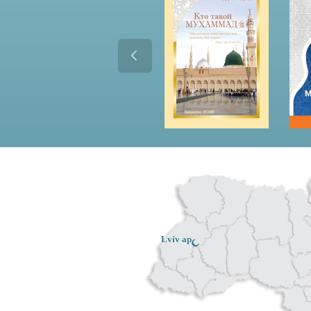
Lviv ар