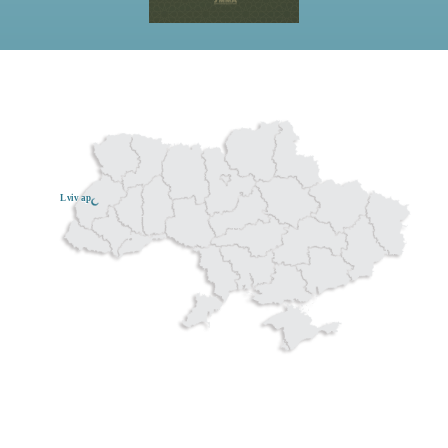
Lviv ар