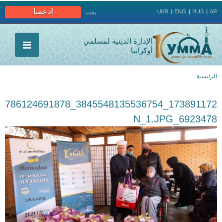
Jump to navigation
ادعمنا
UKR
ENG
RUS
AR
بحث
الإدارة الدينية لمسلمي
أوكرانيا
الرئيسية
أنت
173891172_3845548135536754_786124691878
هنا
6923478_N_1.JPG