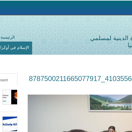
Jump to navigation
ة الدينية لمسلمي
الرئيسية
ا
الإسلام في أوكراني
217837767_4103556486402583_8787500211665077917
sent