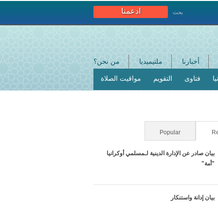
ادعمنا
بحث
أخبارنا
ملتيميديا
من نحن؟
ا
فتاوى
التقويم
مواقيت الصلاة
Re
Popular
(علامة التبويب النشطة)
بيان صادر عن الإدارة الدينية لـمسلمي أوكرانيا
"أمة"
بيان إدانة واستنكار