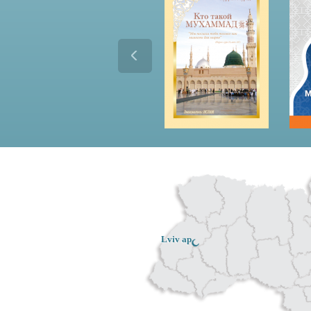
Lviv ар