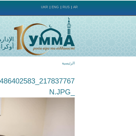
UKR
ENG
RUS
AR
الإدار
أوكراني
الرئيسية
أنت
هنا
_N.JPG