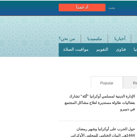
ادعمنا
بحث
أخبارنا
ملتيميديا
من نحن؟
ا
فتاوى
التقويم
مواقيت الصلاة
Re
Popular
(علامة التبويب النشطة)
الإدارة الدينية لمسلمي أوكرانيا "أمّة" تشارك
بفعاليات طاولة مستديرة لعلاج مشاكل المجتمع
في دنيبرو
حول الحرب على أوكرانيا وشهر رمضان
1444هـ.. البيان الختامي للمجلس الأوكراني