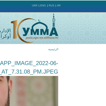
UKR
ENG
RUS
AR
الإدار
أوكراني
الرئيسية
أنت
APP_IMAGE_2022-06-
هنا
_AT_7.31.08_PM.JPEG