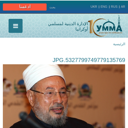
Jump to navigation
ادعمنا
UKR
ENG
RUS
AR
بحث
الإدارة الدينية لمسلمي
أوكرانيا
الرئيسية
أنت
5327799749779135769.JPG
هنا