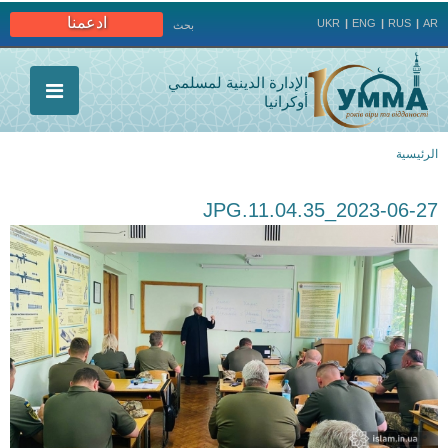
Jump to navigation
ادعمنا
UKR
ENG
RUS
AR
بحث
الإدارة الدينية لمسلمي
أوكرانيا
الرئيسية
أنت
2023-06-27_11.04.35.JPG
هنا