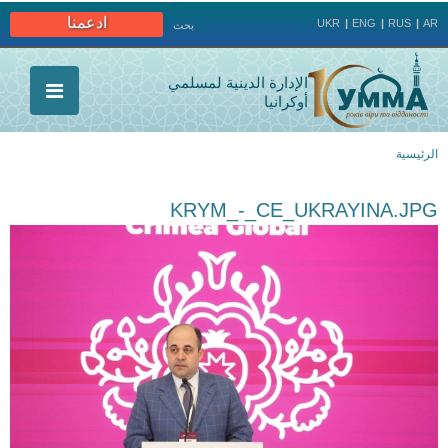
Jump to navigation
ادعمنا
UKR
ENG
RUS
AR
بحث
الإدارة الدينية لمسلمي
أوكرانيا
الرئيسية
أنت
KRYM_-_CE_UKRAYINA.JPG
هنا