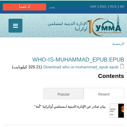
Jump to navigation
ادعمنا
UKR
ENG
RUS
AR
بحث
الإدارة الدينية لمسلمي
أوكرانيا
الرئيسية
أنت
WHO-IS-MUHAMMAD_EPUB.EPUB
هنا
Download who-is-muhammad_epub.epub
(325.21 كيلوبايت)
Contents
Popular
(active tab)
Resent
بيان صادر عن الإدارة الدينية لـمسلمي أوكرانيا "أمة"