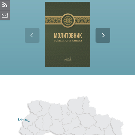
Lviv ар