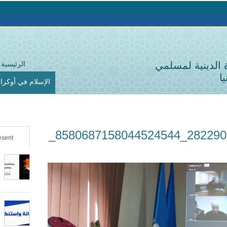
Jump to navigation
ة الدينية لمسلمي
الرئيسية
ا
الإسلام في أوكراني
91358485_2822901957801382_8580687158044524544_
sent