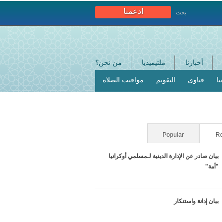
ادعمنا
بحث
أخبارنا
ملتيميديا
من نحن؟
ا
فتاوى
التقويم
مواقيت الصلاة
Re
Popular
(علامة التبويب النشطة)
بيان صادر عن الإدارة الدينية لـمسلمي أوكرانيا
"أمة"
بيان إدانة واستنكار