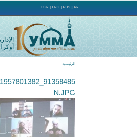
UKR
ENG
RUS
AR
الإدار
أوكراني
الرئيسية
أنت
هنا
N.JPG