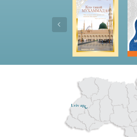
Lviv ар