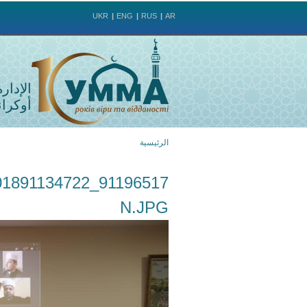
UKR
ENG
RUS
AR
الإدار
أوكراني
الرئيسية
أنت
هنا
N.JPG