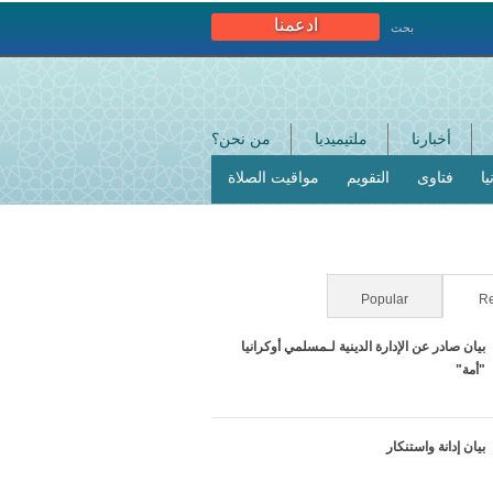
ادعمنا
بحث
أخبارنا
ملتيميديا
من نحن؟
ا
فتاوى
التقويم
مواقيت الصلاة
Re
Popular
(علامة التبويب النشطة)
بيان صادر عن الإدارة الدينية لـمسلمي أوكرانيا
"أمة"
بيان إدانة واستنكار