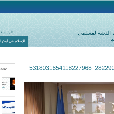
Jump to navigation
ة الدينية لمسلمي
الرئيسية
ا
الإسلام في أوكراني
91196517_2822901891134722_5318031654118227968_
sent