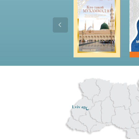
Lviv ар