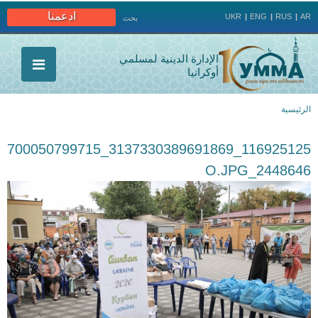
Jump to navigation
ادعمنا
UKR
ENG
RUS
AR
بحث
الإدارة الدينية لمسلمي
أوكرانيا
الرئيسية
أنت
116925125_3137330389691869_700050799715
هنا
2448646_O.JPG