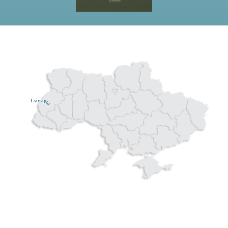
Lviv ар