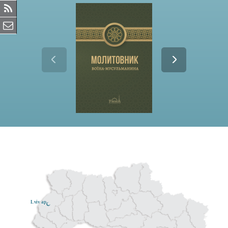
Lviv ар