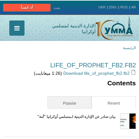
Jump to navigation
ادعمنا
UKR
ENG
RUS
AR
بحث
الإدارة الدينية لمسلمي
أوكرانيا
الرئيسية
أنت
LIFE_OF_PROPHET_FB2.FB2
هنا
Download life_of_prophet_fb2.fb2
(1.26 ميغابايت)
Contents
Popular
(active tab)
Resent
بيان صادر عن الإدارة الدينية لـمسلمي أوكرانيا "أمة"