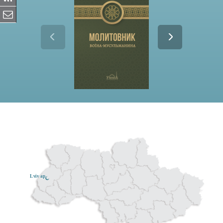
Lviv ар