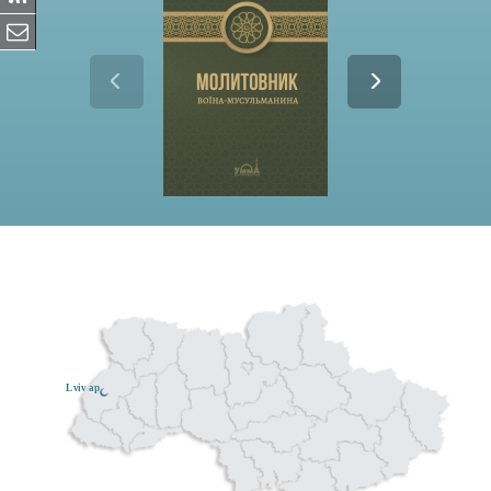
Lviv ар