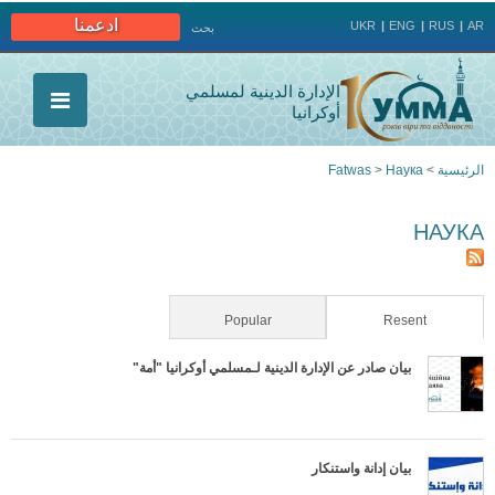
Jump to navigation
ادعمنا
UKR
ENG
RUS
AR
بحث
الإدارة الدينية لمسلمي
أوكرانيا
الرئيسية
>
Наука
>
Fatwas
أنت
НАУКА
هنا
Popular
(active tab)
Resent
بيان صادر عن الإدارة الدينية لـمسلمي أوكرانيا "أمة"
بيان إدانة واستنكار