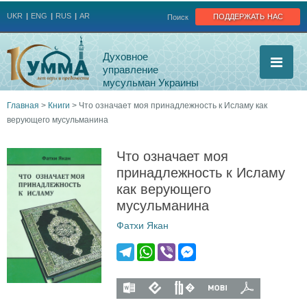
Jump to navigation
поддержать нас
UKR
ENG
RUS
AR
Поиск
Духовное
управление
мусульман Украины
Главная
>
Книги
>
Что означает моя принадлежность к Исламу как
верующего мусульманина
Вы
здесь
Что означает моя
принадлежность к Исламу
как верующего
мусульманина
Фатхи Якан
T
W
V
M
e
h
i
e
l
a
b
s
p
p
p
p
p
e
t
e
s