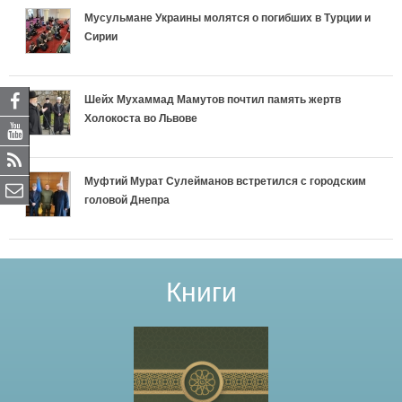
s
s
s
s
s
Мусульмане Украины молятся о погибших в Турции и
Сирии
t
t
t
t
t
_
_
_
_
_
Шейх Мухаммад Мамутов почтил память жертв
Холокоста во Львове
k
k
k
k
k
_
_
_
_
_
Муфтий Мурат Сулейманов встретился с городским
i
i
i
i
i
головой Днепра
s
s
s
s
s
l
l
l
l
l
Книги
a
a
a
a
a
m
m
m
m
m
u
u
u
u
u