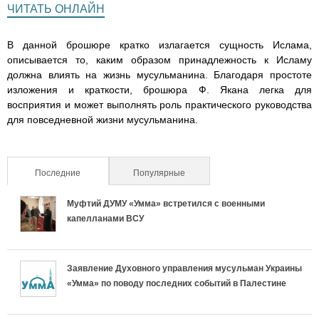
ЧИТАТЬ ОНЛАЙН
g
s
r
e
r
r
r
r
r
r
A
n
В данной брошюре кратко излагается сущность Ислама,
a
p
g
i
i
i
i
i
описывается то, каким образом принадлежность к Исламу
m
p
e
должна влиять на жизнь мусульманина. Благодаря простоте
n
n
n
n
n
изложения и краткости, брошюра Ф. Якана легка для
r
восприятия и может выполнять роль практического руководства
a
a
a
a
a
для повседневной жизни мусульманина.
d
d
d
d
d
Последние
(активная вкладка)
Популярные
l
l
l
l
l
Муфтий ДУМУ «Умма» встретился с военными
e
e
e
e
e
капелланами ВСУ
j
j
j
j
j
n
n
n
n
n
Заявление Духовного управления мусульман Украины
«Умма» по поводу последних событий в Палестине
o
o
o
o
o