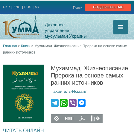
Jump to navigation
поддержать нас
UKR
ENG
RUS
AR
Поиск
Духовное
управление
мусульман Украины
Главная
>
Книги
>
Мухаммад. Жизнеописание Пророка на основе самых
ранних источников
Вы
здесь
Мухаммад. Жизнеописание
Пророка на основе самых
ранних источников
Тахия аль-Исмаил
T
W
V
M
e
h
i
e
l
a
b
s
l
l
l
l
e
t
e
s
ЧИТАТЬ ОНЛАЙН
g
s
r
e