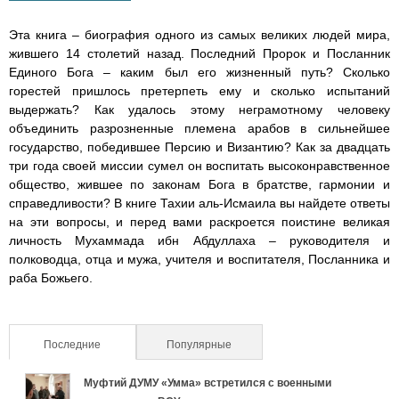
i
i
i
i
r
A
n
Эта книга – биография одного из самых великих людей мира,
a
p
g
f
f
f
f
жившего 14 столетий назад. Последний Пророк и Посланник
m
p
e
Единого Бога – каким был его жизненный путь? Сколько
e
e
e
e
горестей пришлось претерпеть ему и сколько испытаний
r
выдержать? Как удалось этому неграмотному человеку
_
_
_
_
объединить разрозненные племена арабов в сильнейшее
государство, победившее Персию и Византию? Как за двадцать
o
o
o
o
три года своей миссии сумел он воспитать высоконравственное
общество, жившее по законам Бога в братстве, гармонии и
f
f
f
f
справедливости? В книге Тахии аль-Исмаила вы найдете ответы
на эти вопросы, и перед вами раскроется поистине великая
_
_
_
_
личность Мухаммада ибн Абдуллаха – руководителя и
полководца, отца и мужа, учителя и воспитателя, Посланника и
p
p
p
p
раба Божьего.
r
r
r
r
Последние
(активная вкладка)
Популярные
o
o
o
o
Муфтий ДУМУ «Умма» встретился с военными
p
p
p
p