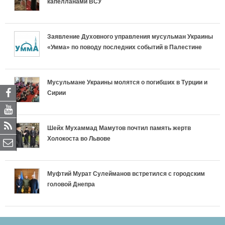
капелланами ВСУ
h
h
h
h
e
e
e
e
Заявление Духовного управления мусульман Украины
«Умма» по поводу последних событий в Палестине
t
t
t
t
.
.
_
_
Мусульмане Украины молятся о погибших в Турции и
Сирии
e
m
c
f
p
o
o
b
Шейх Мухаммад Мамутов почтил память жертв
Холокоста во Львове
u
b
m
2
b
i
p
.
Муфтий Мурат Сулейманов встретился с городским
r
f
головой Днепра
e
b