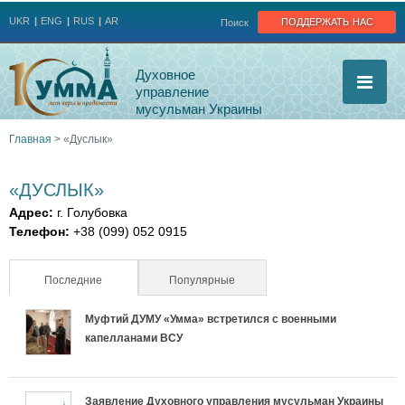
Jump to navigation
поддержать нас
UKR
ENG
RUS
AR
Поиск
Духовное
управление
мусульман Украины
Главная
>
«Дуслык»
Вы
«ДУСЛЫК»
здесь
Адрес:
г. Голубовка
Телефон:
+38 (099) 052 0915
Последние
(активная вкладка)
Популярные
Муфтий ДУМУ «Умма» встретился с военными
капелланами ВСУ
Заявление Духовного управления мусульман Украины