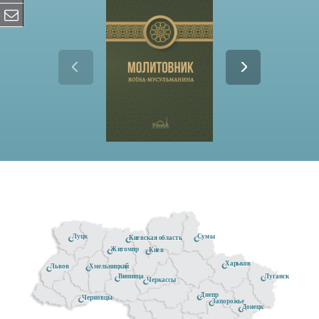
Луцк
Сумы
Киевская область
Житомир
Киев
Харьков
Хмельницкий
Львов
Луганск
Винница
Черкассы
Днепр
Черновцы
Запорожье
Донецк