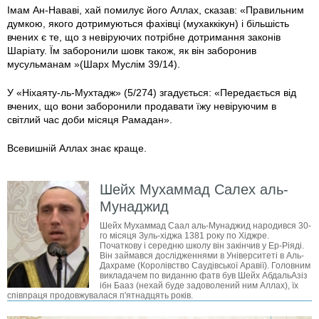
Імам Ан-Нававі, хай помилує його Аллах, сказав: «Правильним
думкою, якого дотримуються фахівці (мухаккікун) і більшість
вчених є те, що з невіруючих потрібне дотримання законів
Шаріату. Їм заборонили шовк також, як він заборонив
мусульманам »(Шарх Муслім 39/14).
У «Ніхаяту-ль-Мухтадж» (5/274) згадується: «Передається від
вчених, що вони заборонили продавати їжу невіруючим в
світлий час доби місяця Рамадан».
Всевишній Аллах знає краще.
Шейх Мухаммад Салех аль-
Мунаджид
Шейх Мухаммад Саал аль-Мунаджид народився 30-
го місяця Зуль-хіджа 1381 року по Хіджре.
Початкову і середню школу він закінчив у Ер-Ріяді.
Він займався дослідженнями в Університеті в Аль-
Дахраме (Королівство Саудівської Аравії). Головним
викладачем по виданню фатв був Шейх АбдальАзіз
ібн Бааз (нехай буде задоволений ним Аллах), їх
співпраця продовжувалася п'ятнадцять років.