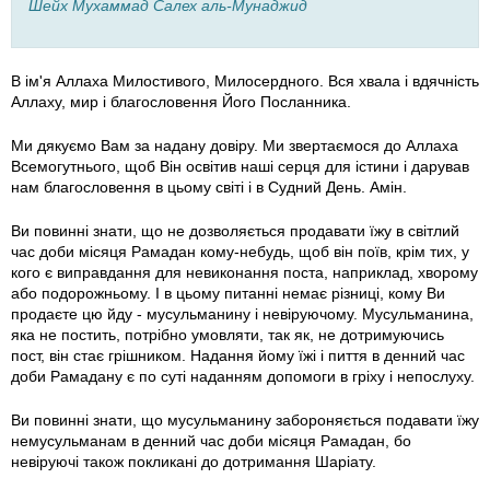
Шейх Мухаммад Салех аль-Мунаджид
В ім'я Аллаха Милостивого, Милосердного. Вся хвала і вдячність
Аллаху, мир і благословення Його Посланника.
Ми дякуємо Вам за надану довіру. Ми звертаємося до Аллаха
Всемогутнього, щоб Він освітив наші серця для істини і дарував
нам благословення в цьому світі і в Судний День. Амін.
Ви повинні знати, що не дозволяється продавати їжу в світлий
час доби місяця Рамадан кому-небудь, щоб він поїв, крім тих, у
кого є виправдання для невиконання поста, наприклад, хворому
або подорожньому. І в цьому питанні немає різниці, кому Ви
продаєте цю йду - мусульманину і невіруючому. Мусульманина,
яка не постить, потрібно умовляти, так як, не дотримуючись
пост, він стає грішником. Надання йому їжі і пиття в денний час
доби Рамадану є по суті наданням допомоги в гріху і непослуху.
Ви повинні знати, що мусульманину забороняється подавати їжу
немусульманам в денний час доби місяця Рамадан, бо
невіруючі також покликані до дотримання Шаріату.