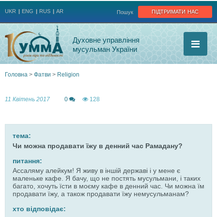
Jump to navigation
підтримати нас
UKR
ENG
RUS
AR
Пошук
Духовне управління
мусульман України
Головна
>
Фатви
>
Religion
Ви
11 Квітень 2017
0
128
є
тут
тема:
Чи можна продавати їжу в денний час Рамадану?
питання:
Ассаляму алейкум! Я живу в іншій державі і у мене є
маленьке кафе. Я бачу, що не постять мусульмани, і таких
багато, хочуть їсти в моєму кафе в денний час. Чи можна їм
продавати їжу, а також продавати їжу немусульманам?
хто відповідає: