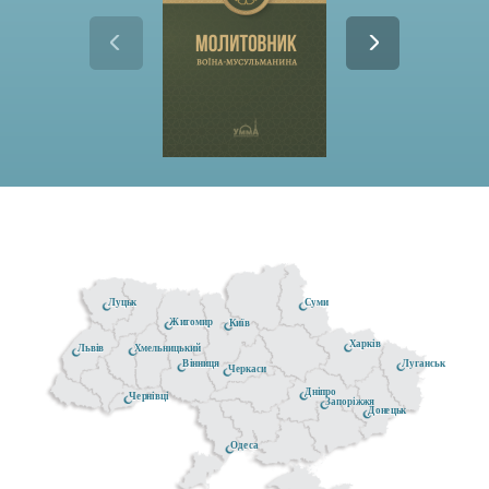
Луцьк
Суми
Житомир
Київ
Харків
Хмельницький
Львів
Луганськ
Вінниця
Черкаси
Дніпро
Чернівці
Запоріжжя
Донецьк
Одеса