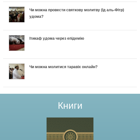
Чи можна провести святкову молитву (Ід аль-Фітр)
удома?
Ітикаф удома через епідемію
Чи можна молитися таравіх онлайн?
Книги