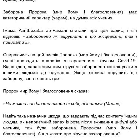
Заборона Пророка (мир йому і благословення) має
категоричний характер (харам), на думку всіх учених.
Імама Аш-Шихаба ар-Рамалі спитали про цей хадис, і він
відповів:
«Заборонено як вирушати в цю місцевість, так і
покидати її».
Спираючись на цей вислів Пророка (мир йому і благословення),
вчені проводять аналогію з зараженням вірусом Covid-19.
Відповідно, зараженим цим вірусом заборонено контактувати з
іншими людьми до одужання. Якщо людина порушить цю
заборону, вона вчинить гріх.
Пророк мир йому і благословення сказав:
«Не можна завдавати шкоди ні собі, ні іншим!» (Малик).
Навіть така незначна шкода, що завдають під час контакту іншим
людям, як неприємний запах із рота після вживання цибулі або
часнику, теж була заборонена Пророком (мир йому і
благословення). А що казати про вірусне захворювання?