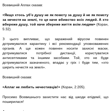
Всевишній Аллах сказав:
«Якщо хтось уб’є душу не як помсту за душу й не як помсту
за нечестя на землі, то це наче вбивство всіх людей. А хто
вбереже душу, той наче збереже життя всім людям»
(Коран,
5:32).
З цього випливає, що заражений вірусом повинен
дотримуватися карантину і всі рекомендації уповноважених
органів. А ще кожен повинен носити захисні маски,
дотримуватися потрібної дистанції, користуватися
антисептиками та іншими засобами. Той, хто не буде
дотримуватися зазначеного, впадає у гріх і буде тим, «хто
ширить нечестя на землі».
Всевишній сказав:
«Аллаг не любить нечестивців!»
(Коран, 2:205).
Просимо Всевишнього захистити нас від шкоди епідемії, що
поширилася!