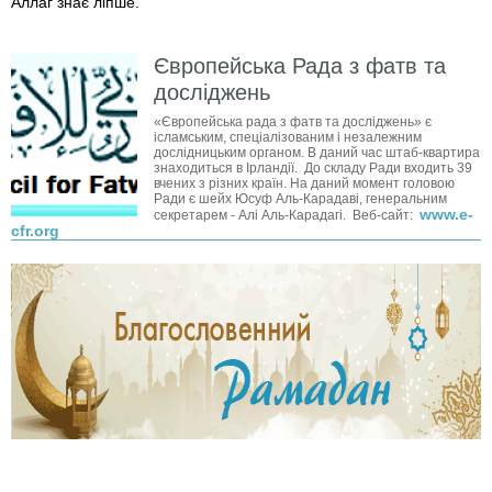
Аллаг знає ліпше.
Європейська Рада з фатв та
досліджень
«Європейська рада з фатв та досліджень» є
ісламським, спеціалізованим і незалежним
дослідницьким органом. В даний час штаб-квартира
знаходиться в Ірландії. До складу Ради входить 39
вчених з різних країн. На даний момент головою
Ради є шейх Юсуф Аль-Карадаві, генеральним
www.e-
секретарем - Алі Аль-Карадагі. Веб-сайт:
cfr.org