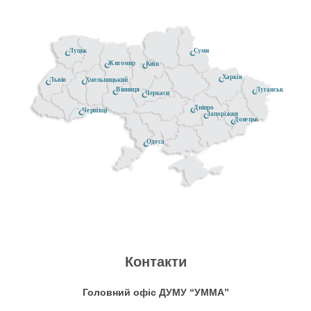
Луцьк
Суми
Житомир
Київ
Харків
Хмельницький
Львів
Луганськ
Вінниця
Черкаси
Дніпро
Чернівці
Запоріжжя
Донецьк
Одеса
Контакти
Головний офіс ДУМУ “УММА”