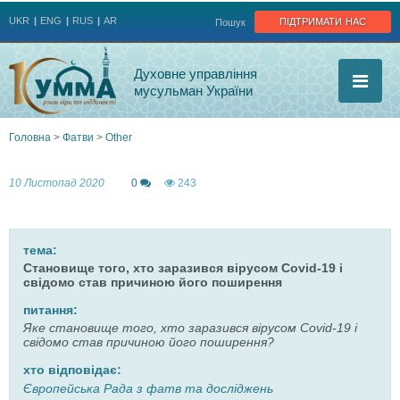
Jump to navigation
підтримати нас
UKR
ENG
RUS
AR
Пошук
Духовне управління
мусульман України
Головна
>
Фатви
>
Other
Ви
10 Листопад 2020
0
243
є
тут
тема:
Становище того, хто заразився вірусом Covid-19 і
свідомо став причиною його поширення
питання:
Яке становище того, хто заразився вірусом Covid-19 і
свідомо став причиною його поширення?
хто відповідає:
Європейська Рада з фатв та досліджень