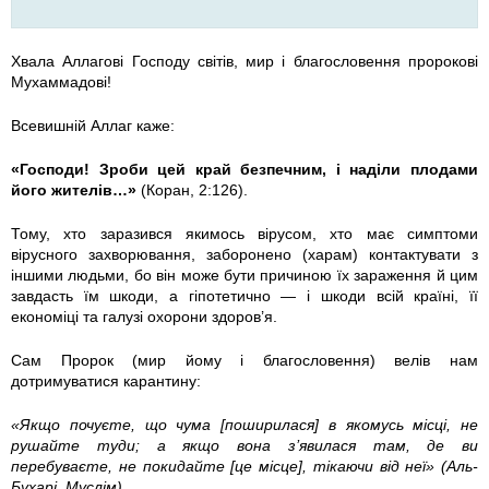
Хвала Аллагові Господу світів, мир і благословення пророкові
Мухаммадові!
Всевишній Аллаг каже:
«Господи! Зроби цей край безпечним, і наділи плодами
його жителів…»
(Коран, 2:126).
Тому, хто заразився якимось вірусом, хто має симптоми
вірусного захворювання, заборонено (харам) контактувати з
іншими людьми, бо він може бути причиною їх зараження й цим
завдасть їм шкоди, а гіпотетично — і шкоди всій країні, її
економіці та галузі охорони здоров’я.
Сам Пророк (мир йому і благословення) велів нам
дотримуватися карантину:
«Якщо почуєте, що чума [поширилася] в якомусь місці, не
рушайте туди; а якщо вона з’явилася там, де ви
перебуваєте, не покидайте [це місце], тікаючи від неї» (Аль-
Бухарі, Муслім).