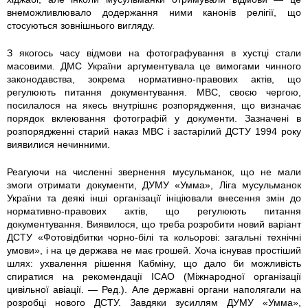
внеможливлювало додержання ними канонів релігії, що
стосуються зовнішнього вигляду.
З якогось часу відмови на фотографування в хустці стали
масовими. ДМС України аргументувала це вимогами чинного
законодавства, зокрема нормативно-правових актів, що
регулюють питання документування. МВС, своєю чергою,
посилалося на якесь внутрішнє розпорядження, що визначає
порядок вклеювання фотографій у документи. Зазначені в
розпорядженні старий наказ МВС і застарілий ДСТУ 1994 року
виявилися нечинними.
Реагуючи на численні звернення мусульманок, що не мали
змоги отримати документи, ДУМУ «Умма», Ліга мусульманок
України та деякі інші організації ініціювали внесення змін до
нормативно-правових актів, що регулюють питання
документування. Виявилося, що треба розробити новий варіант
ДСТУ «Фотовідбитки чорно-білі та кольорові: загальні технічні
умови», і на це держава не має грошей. Хоча існував простіший
шлях: ухвалення рішення Кабміну, що дало би можливість
спиратися на рекомендації ICAO (Міжнародної організації
цивільної авіації. — Ред.). Але державні органи наполягали на
розробці нового ДСТУ. Завдяки зусиллям ДУМУ «Умма»,