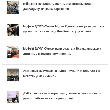
ь
Військові капелани-мусульмани організували
л
о
а
е
добродійну акцію на Харківщині
н
ь
д
в
т
о
Муфтій ДУМУ «Умма» Мурат Сулейманов узяв участь в
н
и
и
и
урочистостях з нагоди Дня Конституції України
п
і
х
л
у
і
в
и
ь
с
Муфтій ДУМУ «Умма» взяв участь у Всеукраїнському
дитячому молитовному сніданку
д
к
п
н
п
г
л
е
о
і
Українські мусульмани відсвяткували Ід аль-Адха в
о
мечетях ДУМУ «Умма»
а
к
п
ш
т
д
л
і
н
ДУМУ «Умма» та Конгрес мусульман України провели
у
дуа-молебень за жертв депортації
к
а
д
о
в