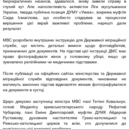
бюрократичних нюансів, здавалося, знову завели справу в
глухий кут. Але наполегливість активісток Ліги мусульманок
України, тверда публічна позиція ДУМУ «Умма», зокрема муфтія
Саіда Ісмагілова, що особисто слідкував за процессом
вирішення цієї вкрай важливої проблеми, нарешті дали
результат.
МВС розробило внутрішню інструкцію для Державної міграційної
служби, що містить детальні вимоги щодо фотовідбитків,
призначених для документів. На підставі цієї інструкції ДМС має
право фотографувати жінок у головному уборі, якщо це
зумовлено релігійними чи медичними підставами.
Після публікації на офіційних сайтах міністерства та Державної
міграційної служби відповідних документів, чиновники не
матимуть законних підстав відмовляти жінкам фотографуватися
на документи в хустці.
Щиро дякуємо заступниці міністра МВС пані Тетяні Ковальчук,
голові Меджлісу кримськотатарського народу Рефатові
Чубарову, пані Еміне Джеппаровій, муфтію ДУМК Айдерові
Рустамову, духовним настоятелям Греко-католицької та
Римсько-католицької церков та всім, хто долучилися до
розв’язання цієї важливої проблеми.