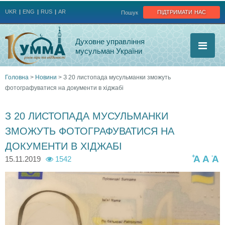
Jump to navigation
підтримати нас
UKR
ENG
RUS
AR
Пошук
Духовне управління
мусульман України
Головна
>
Новини
>
З 20 листопада мусульманки зможуть
фотографуватися на документи в хіджабі
Ви
є
З 20 ЛИСТОПАДА МУСУЛЬМАНКИ
ЗМОЖУТЬ ФОТОГРАФУВАТИСЯ НА
тут
ДОКУМЕНТИ В ХІДЖАБІ
+
-
A
A
A
15.11.2019
1542
_
i