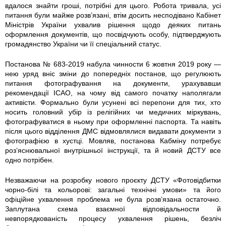
вдалося знайти гроші, потрібні для цього. Робота тривала, усі
питання були майже розв’язані, втім досить несподівано Кабінет
Міністрів України ухвалив рішення щодо деяких питань
оформлення документів, що посвідчують особу, підтверджують
громадянство України чи її спеціальний статус.
Постанова № 683-2019 набула чинности 6 жовтня 2019 року —
нею уряд вніс зміни до попередніх постанов, що регулюють
питання фотографування на документи, урахувавши
рекомендації ICAO, на чому від самого початку наполягали
активісти. Формально були усунені всі перепони для тих, хто
носить головний убір із релігійних чи медичних міркувань,
фотографуватися в ньому при оформленні паспорта. Та навіть
після цього відділення ДМС відмовлялися видавати документи з
фотографією в хустці. Мовляв, постанова Кабміну потребує
роз’яснювальної внутрішньої інструкції, та й новий ДСТУ все
одно потрібен.
Незважаючи на розробку нового проєкту ДСТУ «Фотовідбитки
чорно-білі та кольорові: загальні технічні умови» та його
офіційне ухвалення проблема не була розв’язана остаточно.
Заплутана схема взаємної відповідальности й
невпорядкованість процесу ухвалення рішень, безліч