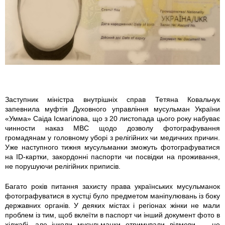
m
g
_
2
6
Заступник міністра внутрішніх справ Тетяна Ковальчук
запевнила муфтія Духовного управління мусульман України
9
«Умма» Саіда Ісмагілова, що з 20 листопада цього року набуває
чинности наказ МВС щодо дозволу фотографування
7
громадянам у головному уборі з релігійних чи медичних причин.
Уже наступного тижня мусульманки зможуть фотографуватися
.
на ID-картки, закордонні паспорти чи посвідки на проживання,
не порушуючи релігійних приписів.
j
Багато років питання захисту права українських мусульманок
фотографуватися в хустці було предметом маніпулювань із боку
p
державних органів. У деяких містах і регіонах жінки не мали
проблем із тим, щоб вклеїти в паспорт чи інший документ фото в
g
хіджабі, але інколи мусульманки отримували відмови — це