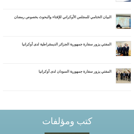
г
T
البيان الختامي للمجلس الأوكراني للإفتاء والبحوث بخصوص رمضان
ч
a
е
b
المفتي يزور سفارة جمهورية الجزائر الديمقراطية لدى أوكرانيا
н
s
и
е
المفتي يزور سفارة جمهورية السودان لدى أوكرانيا
д
л
я
كتب ومؤلفات
т