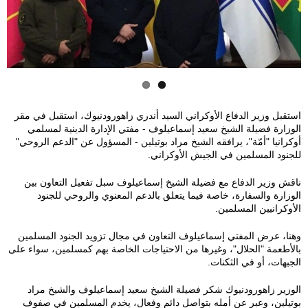
t
t
o
o
_
_
2
2
استقبل وزير الدفاع الأوكراني السيد أندري زاهورودنيوك، استقبل في مقر
الوزارة فضيلة الشيخ سعيد إسماعيلوف - مفتي الإدارة الدينية لمسلمي
0
0
أوكرانيا "أمّة"، يرافقه الشيخ مراد بوتيلين - المسؤول عن "الدعم الروحي"
للجنود المسلمين في الجيش الأوكراني.
2
2
ناقش وزير الدفاع مع فضيلة الشيخ إسماعيلوف سبل تفعيل التعاون بين
0
0
الوزارة والسفارة، خاصة فيما يتعلق بالدعم المعنوي والروحي للجنود
الأوكرانيين المسلمين.
-
-
وهنا، عرض المفتي إسماعيلوف التعاون في مجال تزويد الجنود المسلمين
بالأطعمة "الحلال"، وغيرها من الاحتياجات الخاصة بهم كمسلمين، سواء على
0
0
الجبهات، أو في الثكنات.
2
2
الوزير زاهورودنيوك شكر فضيلة الشيخ سعيد إسماعيلوف والشيخ مراد
بوتيلين، وعبر عن أمله بتواصل دائم وفعال، يخدم المسلمين في صفوف