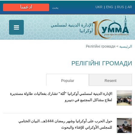
Jump to navigation
ادعمنا
UKR
ENG
RUS
AR
بحث
الإدارة الدينية لمسلمي
أوكرانيا
الرئيسية
>
Релігійні громади
أنت
РЕЛІГІЙНІ ГРОМАДИ
هنا
(active tab)
Popular
Resent
الإدارة الدينية لمسلمي أوكرانيا "أمّة" تشارك بفعاليات طاولة مستديرة
لعلاج مشاكل المجتمع في دنيبرو
حول الحرب على أوكرانيا وشهر رمضان 1444هـ.. البيان الختامي
للمجلس الأوكراني للإفتاء والبحوث