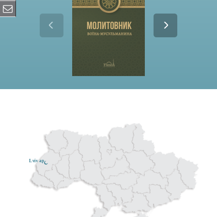
Lviv ар