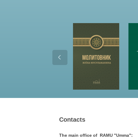
_
i
_
d
u
a
_
p
r
Contacts
a
v
The main office of RAMU "Umma":