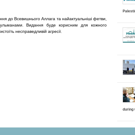
n
g
Palest
рнення до Всевишнього Аллага та найактуальніші фетви,
e
усульманами. Видання буде корисним для кожного
r
истоїть несправедливій агресії.
during