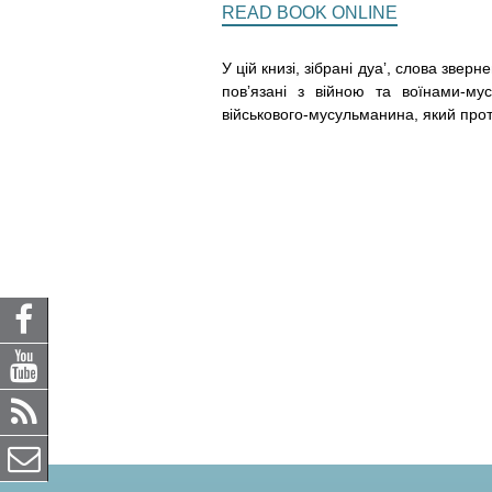
p
READ BOOK ONLINE
r
A
a
p
r
У цій книзі, зібрані дуаʼ, слова зве
m
p
повʼязані з війною та воїнами-м
e
військового-мусульманина, який прот
s
s
_
f
a
t
f
y