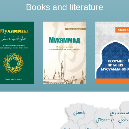
Books and literature
Lutsk
Kyivska ob
Zhytomyr
Kyiv