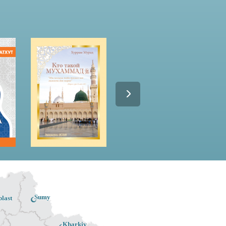
Sumy
last
Kharkiv