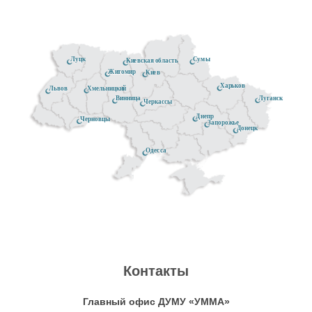
Луцк
Сумы
Киевская область
Житомир
Киев
Харьков
Хмельницкий
Львов
Луганск
Винница
Черкассы
Днепр
Черновцы
Запорожье
Донецк
Одесса
Контакты
Главный офис ДУМУ «УММА»