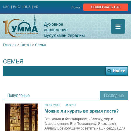
Jump to navigation
поддержать нас
UKR
ENG
RUS
AR
Поиск
Духовное
управление
мусульман Украины
Главная
>
Фатвы
>
Семья
Вы
СЕМЬЯ
здесь
Популярные
Последние
29.09.2016
9787
Можно ли курить во время поста?
Вся хвала и благодарность Аллаху, мир и
благословение Его Посланнику. Я взываю к
Аллаху Всемогущему осветить наши сердца для