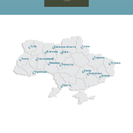
Луцк
Сумы
Киевская область
Житомир
Киев
Харьков
Хмельницкий
Львов
Луганск
Винница
Черкассы
Днепр
Черновцы
Запорожье
Донецк
Одесса