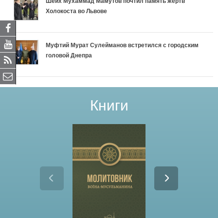
Шейх Мухаммад Мамутов почтил память жертв
Холокоста во Львове
Муфтий Мурат Сулейманов встретился с городским
головой Днепра
Книги