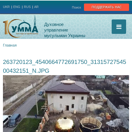
Jump to navigation
поддержать нас
UKR
ENG
RUS
AR
Поиск
Духовное
управление
мусульман Украины
Главная
Вы
263720123_4540664772691750_31315727545
здесь
00432151_N.JPG