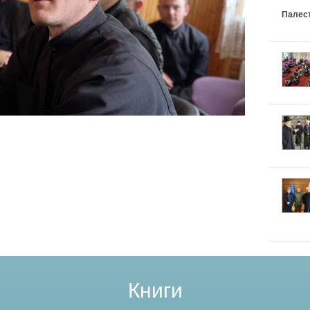
Палес
Книги