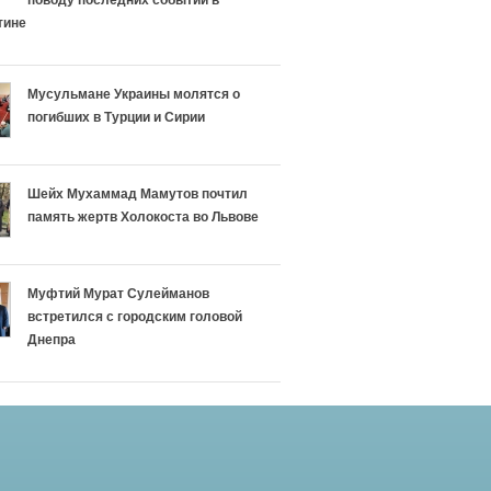
поводу последних событий в
тине
Мусульмане Украины молятся о
погибших в Турции и Сирии
Шейх Мухаммад Мамутов почтил
память жертв Холокоста во Львове
Муфтий Мурат Сулейманов
встретился с городским головой
Днепра