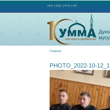
UKR
ENG
RUS
AR
Духо
мусу
Главная
Вы
PHOTO_2022-10-12_1
здесь