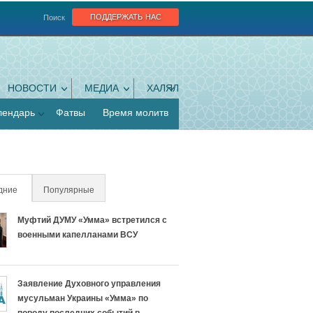
поддержать нас
Поиск
НОВОСТИ
МЕДИА
ХАЛЯЛ
лендарь
Фатвы
Время молитв
дние
(активная вкладка)
Популярные
Муфтий ДУМУ «Умма» встретился с
военными капелланами ВСУ
Заявление Духовного управления
мусульман Украины «Умма» по