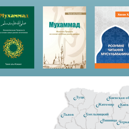
Луцк
Киевская о
Житомир
Киев
Хмельницкий
Львов
Винница
Черк