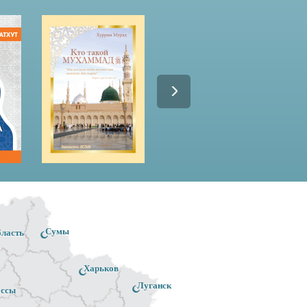
Сумы
бласть
Харьков
Луганск
ассы