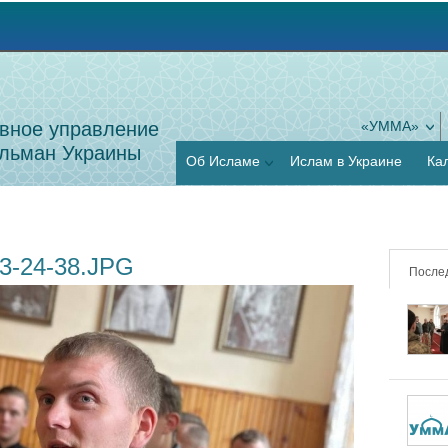
Jump to navigation
вное управление
«УММА»
льман Украины
Об Исламе
Ислам в Украине
Ка
3-24-38.JPG
После