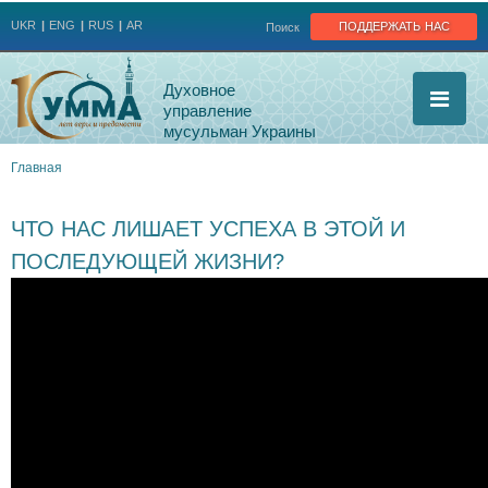
Jump to navigation
поддержать нас
UKR
ENG
RUS
AR
Поиск
Духовное
управление
мусульман Украины
Главная
Вы
ЧТО НАС ЛИШАЕТ УСПЕХА В ЭТОЙ И
здесь
ПОСЛЕДУЮЩЕЙ ЖИЗНИ?