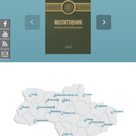
Луцк
Сумы
Киевская область
Житомир
Киев
Харьков
Хмельницкий
Львов
Луганск
Винница
Черкассы
Днепр
Черновцы
Запорожье
Донецк
Одесса