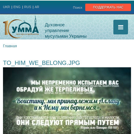
Jump to navigation
поддержать нас
UKR
ENG
RUS
AR
Поиск
Духовное
управление
мусульман Украины
Главная
Вы
TO_HIM_WE_BELONG.JPG
здесь