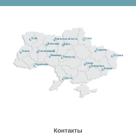
Луцк
Сумы
Киевская область
Житомир
Киев
Харьков
Хмельницкий
Львов
Луганск
Винница
Черкассы
Днепр
Черновцы
Запорожье
Донецк
Одесса
Контакты