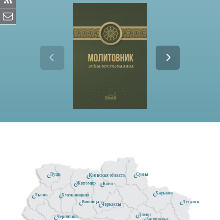
Луцк
Сумы
Киевская область
Житомир
Киев
Харьков
Хмельницкий
Львов
Луганск
Винница
Черкассы
Днепр
Черновцы
Запорожье