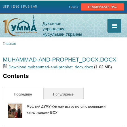
Jump to navigation
поддержать нас
UKR
ENG
RUS
AR
Поиск
Духовное
управление
мусульман Украины
Главная
Вы
MUHAMMAD-AND-PROPHET_DOCX.DOCX
здесь
Download muhammad-and-prophet_docx.docx
(1.62 МБ)
Contents
Последние
(активная вкладка)
Популярные
Муфтий ДУМУ «Умма» встретился с военными
капелланами ВСУ