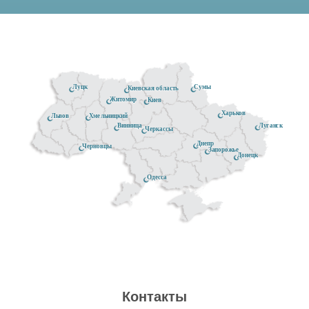
Луцк
Сумы
Киевская область
Житомир
Киев
Харьков
Хмельницкий
Львов
Луганск
Винница
Черкассы
Днепр
Черновцы
Запорожье
Донецк
Одесса
Контакты