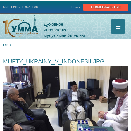
Jump to navigation
поддержать нас
UKR
ENG
RUS
AR
Поиск
Духовное
управление
мусульман Украины
Главная
Вы
MUFTY_UKRAINY_V_INDONESII.JPG
здесь