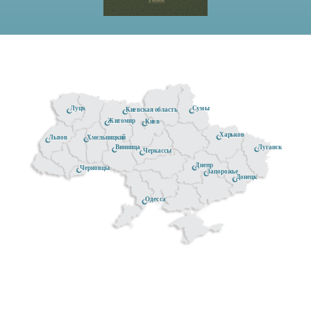
Луцк
Сумы
Киевская область
Житомир
Киев
Харьков
Хмельницкий
Львов
Луганск
Винница
Черкассы
Днепр
Черновцы
Запорожье
Донецк
Одесса