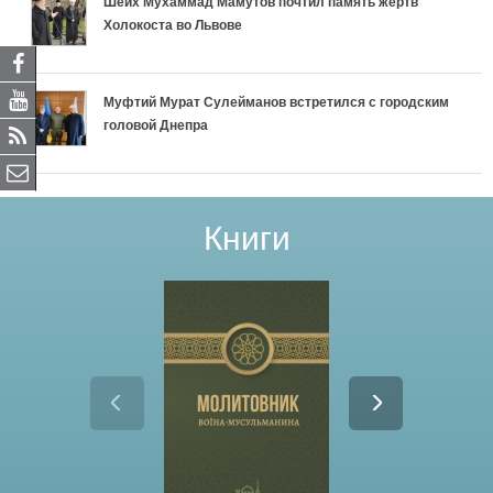
Шейх Мухаммад Мамутов почтил память жертв
Холокоста во Львове
Муфтий Мурат Сулейманов встретился с городским
головой Днепра
Книги