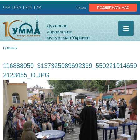
Jump to navigation
поддержать нас
UKR
ENG
RUS
AR
Поиск
Духовное
управление
мусульман Украины
Главная
Вы
116888050_3137325089692399_550221014659
здесь
2123455_O.JPG