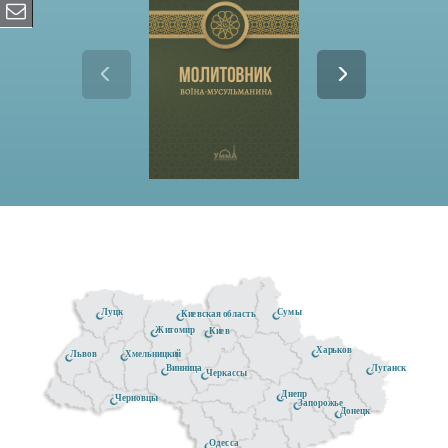
Луцк
Сумы
Киевская область
Житомир
Киев
Харьков
Хмельницкий
Львов
Луганск
Винница
Черкассы
Днепр
Черновцы
Запорожье
Донецк
Одесса