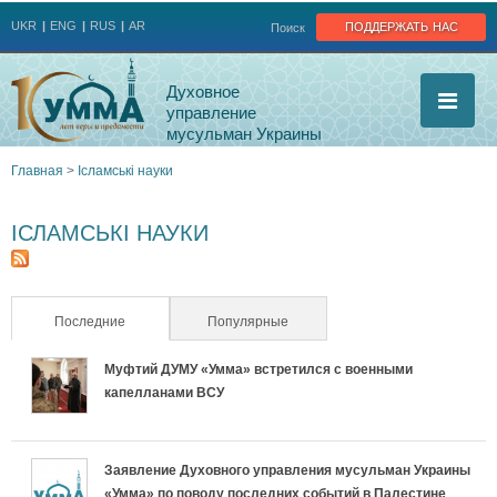
Jump to navigation
поддержать нас
UKR
ENG
RUS
AR
Поиск
Духовное
управление
мусульман Украины
Главная
>
Ісламські науки
Вы
ІСЛАМСЬКІ НАУКИ
здесь
Последние
(активная вкладка)
Популярные
Муфтий ДУМУ «Умма» встретился с военными
капелланами ВСУ
Заявление Духовного управления мусульман Украины
«Умма» по поводу последних событий в Палестине