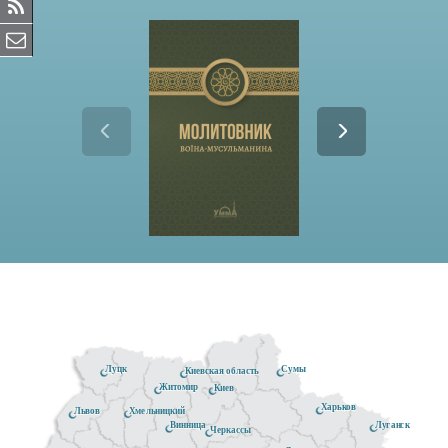
Луцк
Сумы
Киевская область
Житомир
Киев
Харьков
Хмельницкий
Львов
Луганск
Винница
Черкассы