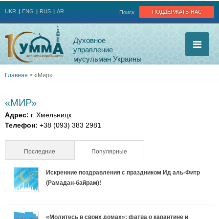
Jump to navigation
поддержать нас
UKR
ENG
RUS
AR
Поиск
Духовное
управление
мусульман Украины
Главная
>
«Мир»
Вы
«МИР»
здесь
Адрес:
г. Хмельницк
Телефон:
+38 (093) 383 2981
Последние
Популярные
(активная вкладка)
Искренние поздравления с праздником Ид аль-Фитр
(Рамадан-байрам)!
«Молитесь в своих домах»: фатва о карантине и