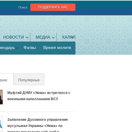
поддержать нас
Поиск
НОВОСТИ
МЕДИА
ХАЛЯЛ
лендарь
Фатвы
Время молитв
дние
(активная вкладка)
Популярные
Муфтий ДУМУ «Умма» встретился с
военными капелланами ВСУ
Заявление Духовного управления
мусульман Украины «Умма» по