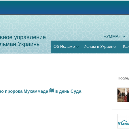
Jump to navigation
вное управление
«УММА»
льман Украины
Об Исламе
Ислам в Украине
Ка
После
Заступничество пророка Мухаммада ﷺ в день Суда