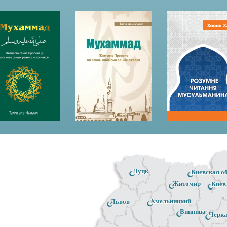
Луцк
Киевская о
Житомир
Киев
Хмельницкий
Львов
Винница
Черк