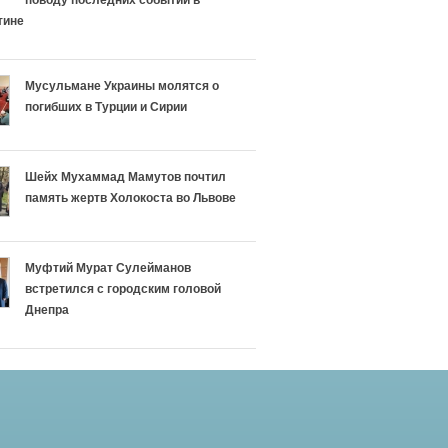
поводу последних событий в
тине
Мусульмане Украины молятся о
погибших в Турции и Сирии
Шейх Мухаммад Мамутов почтил
память жертв Холокоста во Львове
Муфтий Мурат Сулейманов
встретился с городским головой
Днепра