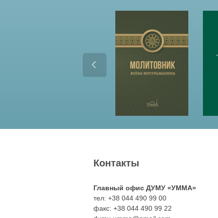
п
р
о
р
о
к
а
М
Контакты
у
Главный офис ДУМУ «УММА»
х
тел: +38 044 490 99 00
факс: +38 044 490 99 22
а