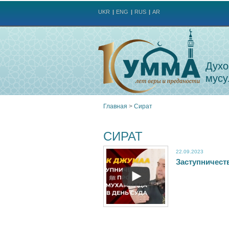
UKR
ENG
RUS
AR
Духо
мусу
Главная
>
Сират
Вы
СИРАТ
здесь
22.09.2023
З
а
с