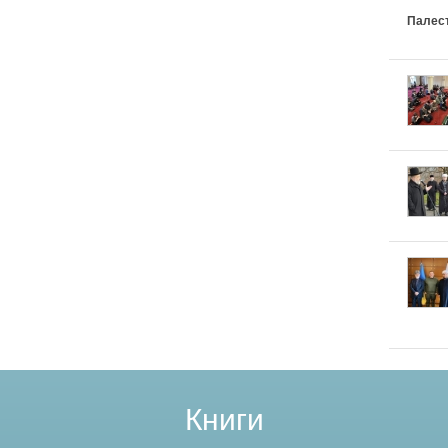
Палес
Книги