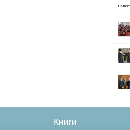
Палес
Книги