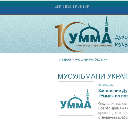
UKR
ENG
RUS
AR
Духо
мусу
Главная
>
мусульмани України
Вы
МУСУЛЬМАНИ УКРАЇ
здесь
09.10.2023
Заявление Ду
«Умма» по по
Оккупация палест
Все это время на
прекращаются при
отношении арабов