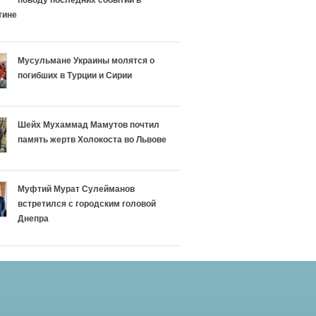
поводу последних событий в
тине
Мусульмане Украины молятся о
погибших в Турции и Сирии
Шейх Мухаммад Мамутов почтил
память жертв Холокоста во Львове
Муфтий Мурат Сулейманов
встретился с городским головой
Днепра