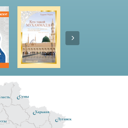
Сумы
бласть
Харьков
Луганск
ассы