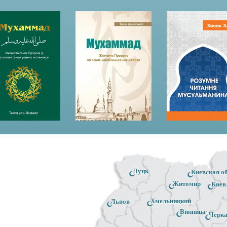
Луцк
Киевская о
Житомир
Киев
Хмельницкий
Львов
Винница
Черк