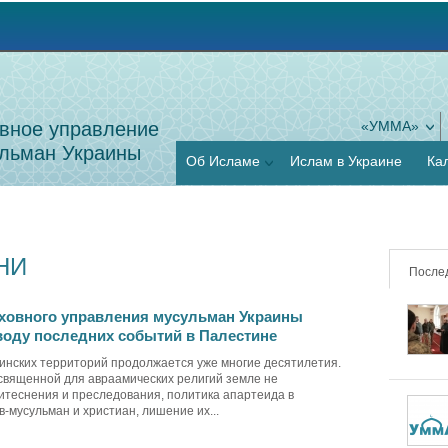
Jump to navigation
вное управление
«УММА»
льман Украины
Об Исламе
Ислам в Украине
Ка
НИ
После
ховного управления мусульман Украины
воду последних событий в Палестине
инских территорий продолжается уже многие десятилетия.
 священной для авраамических религий земле не
теснения и преследования, политика апартеида в
-мусульман и христиан, лишение их...