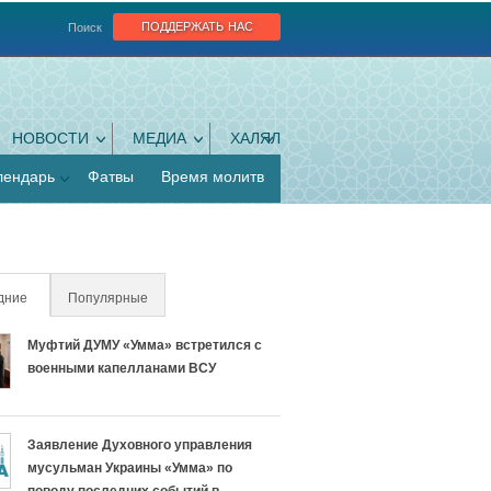
поддержать нас
Поиск
НОВОСТИ
МЕДИА
ХАЛЯЛ
лендарь
Фатвы
Время молитв
дние
(активная вкладка)
Популярные
Муфтий ДУМУ «Умма» встретился с
военными капелланами ВСУ
Заявление Духовного управления
мусульман Украины «Умма» по