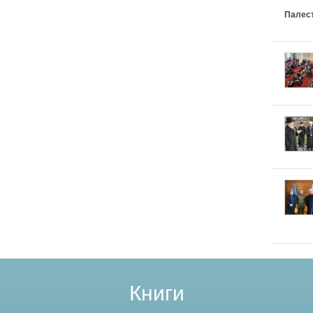
Палес
Книги