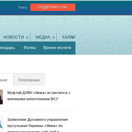
поддержать нас
Поиск
НОВОСТИ
МЕДИА
ХАЛЯЛ
лендарь
Фатвы
Время молитв
дние
(активная вкладка)
Популярные
Муфтий ДУМУ «Умма» встретился с
военными капелланами ВСУ
Заявление Духовного управления
мусульман Украины «Умма» по