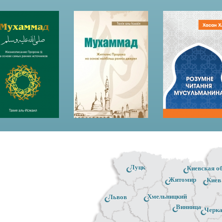
Луцк
Киевская о
Житомир
Киев
Хмельницкий
Львов
Винница
Черк