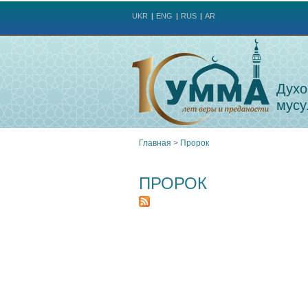
UKR
ENG
RUS
AR
Духо
мусу
Главная
>
Пророк
Вы
ПРОРОК
здесь