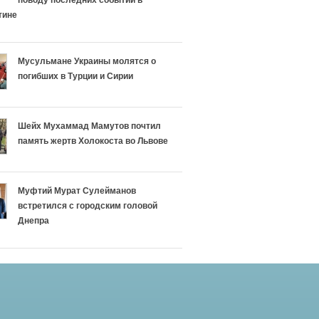
поводу последних событий в
тине
Мусульмане Украины молятся о
погибших в Турции и Сирии
Шейх Мухаммад Мамутов почтил
память жертв Холокоста во Львове
Муфтий Мурат Сулейманов
встретился с городским головой
Днепра