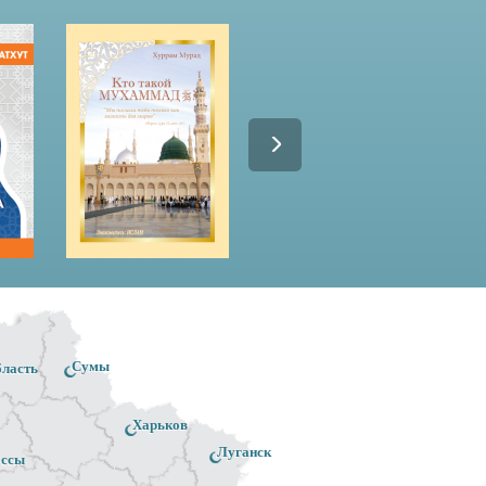
Сумы
бласть
Харьков
Луганск
ассы