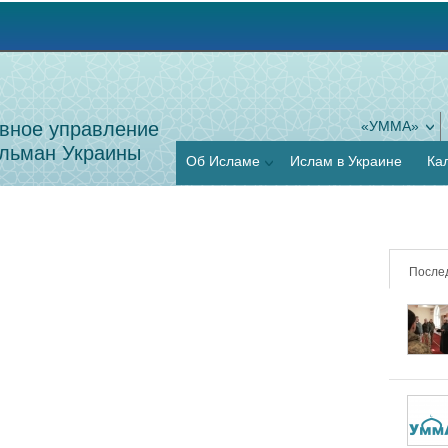
Jump to navigation
вное управление
«УММА»
льман Украины
Об Исламе
Ислам в Украине
Ка
После