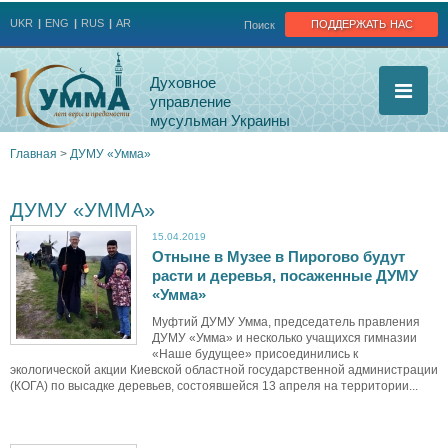
Jump to navigation
поддержать нас
UKR
ENG
RUS
AR
Поиск
Духовное
управление
мусульман Украины
Главная
>
ДУМУ «Умма»
Вы
ДУМУ «УММА»
здесь
15.04.2019
Отныне в Музее в Пирогово будут
расти и деревья, посаженные ДУМУ
«Умма»
Муфтий ДУМУ Умма, председатель правления
ДУМУ «Умма» и несколько учащихся гимназии
«Наше будущее» присоединились к
экологической акции Киевской областной государственной администрации
(КОГА) по высадке деревьев, состоявшейся 13 апреля на территории...