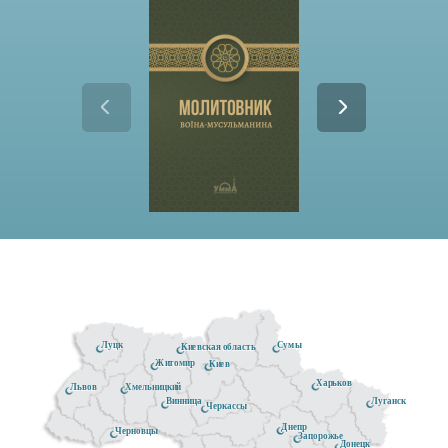
Луцк
Сумы
Киевская область
Житомир
Киев
Харьков
Хмельницкий
Львов
Луганск
Винница
Черкассы
Днепр
Черновцы
Запорожье
Донецк