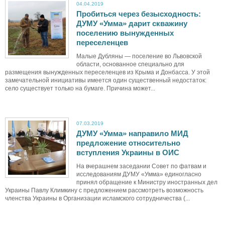
04.04.2019
Пробиться через безысходность:
ДУМУ «Умма» дарит скважину
поселению вынужденных
переселенцев
Малые Дубляны — поселение во Львовской
области, основанное специально для
размещения вынужденных переселенцев из Крыма и Донбасса. У этой
замечательной инициативы имеется один существенный недостаток:
село существует только на бумаге. Причина может...
07.03.2019
ДУМУ «Умма» направило МИД
предложение относительно
вступления Украины в ОИС
На вчерашнем заседании Совет по фатвам и
исследованиям ДУМУ «Умма» единогласно
принял обращение к Министру иностранных дел
Украины Павлу Климкину с предложением рассмотреть возможность
членства Украины в Организации исламского сотрудничества (...