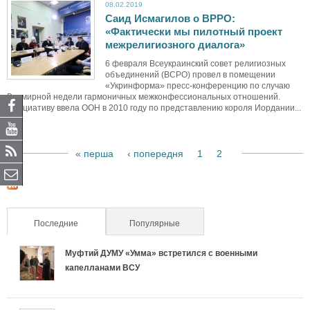
08.02.2019
Саид Исмагилов о ВРРО:
«Фактически мы пилотный проект
межрелигиозного диалога»
6 февраля Всеукраинский совет религиозных
объединений (ВСРО) провел в помещении
«Укринформа» пресс-конференцию по случаю
Всемирной недели гармоничных межконфессиональных отношений.
Инициативу ввела ООН в 2010 году по представлению короля Иордании...
« перша
‹ попередня
1
2
3
С
т
Последние
(активная вкладка)
Популярные
р
Муфтий ДУМУ «Умма» встретился с военными
а
капелланами ВСУ
н