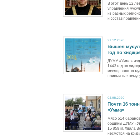
В этот день 12 л
управления мусул
из разных регион
и состав правлен
21.12.2020
Вышел мусуль
год по хиджр
ДУМУ «Умма» изда
1443 год по хиджр
месяцев как по му
привычные немусу
04.08.2020
Почти 16 тон
«Умма»
Мясо 514 баранов
общины ДУМУ «Ум
15 859 кг. Хвала
несмотря на кризи