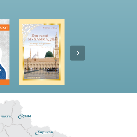
Сумы
бласть
Харьков