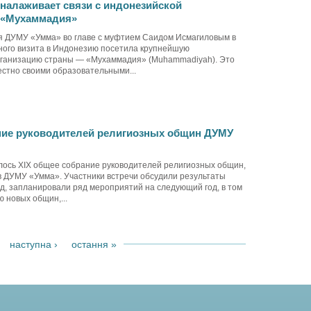
налаживает связи с индонезийской
 «Мухаммадия»
я ДУМУ «Умма» во главе с муфтием Саидом Исмагиловым в
ого визита в Индонезию посетила крупнейшую
рганизацию страны — «Мухаммадия» (Muhammadiyah). Это
стно своими образовательными...
ие руководителей религиозных общин ДУМУ
лось XIX общее собрание руководителей религиозных общин,
в ДУМУ «Умма». Участники встречи обсудили результаты
од, запланировали ряд мероприятий на следующий год, в том
 новых общин,...
наступна ›
остання »