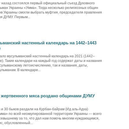
ет назад состоялся первый официальный съезд Духовного
ьман Украины «Умма». Тогда несколько религиозных общин
ов Украины смогли выбрать муфтия, председателя правления
ия ДУМУ. Первым...
манский настенный календарь на 1442–1443
е
ло мусульманский настенный календарь на 2021 (1442–
е). Такие календари на каждый год содержат даты и названия
сульманскому летоисчислению, так и названия, даты,
льманам. В календаре...
н жертвенного мяса роздано общинами ДУМУ
 и 30 быков раздали на Курбан-байрам (Ид аль-Адха)
ма» по всей неоккупированной территории Украины — всего
 Всевышнему за то, что дал нам помочь многим нуждающимся,
с, обусловленный...