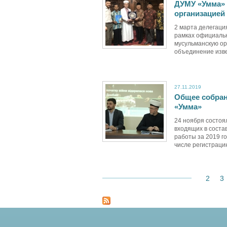
ДУМУ «Умма» 
организацией
2 марта делегаци
рамках официальн
мусульманскую о
объединение изве
27.11.2019
Общее собран
«Умма»
24 ноября состоя
входящих в соста
работы за 2019 г
числе регистрацию
2
3
1
С
т