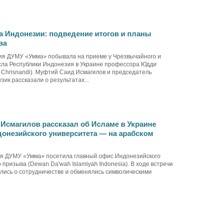
а Индонезии: подведение итогов и планы
ва
ия ДУМУ «Умма» побывала на приеме у Чрезвычайного и
сла Республики Индонезия в Украине профессора Юдди
 Chrisnandi). Муфтий Саид Исмагилов и председатель
зик рассказали о результатах...
Исмагилов рассказал об Исламе в Украине
донезийского университета — на арабском
ия ДУМУ «Умма» посетила главный офис Индонезийского
 призыва (Dewan Da'wah Islamiyah Indonesia). В ходе встречи
лись о сотрудничестве и обменялись символическими