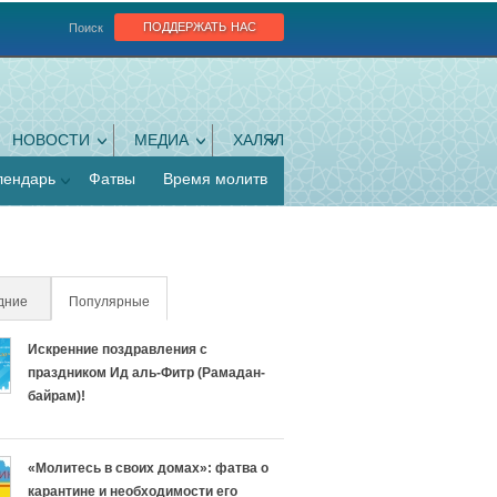
поддержать нас
Поиск
НОВОСТИ
МЕДИА
ХАЛЯЛ
лендарь
Фатвы
Время молитв
дние
Популярные
(активная вкладка)
Искренние поздравления с
праздником Ид аль-Фитр (Рамадан-
байрам)!
«Молитесь в своих домах»: фатва о
карантине и необходимости его