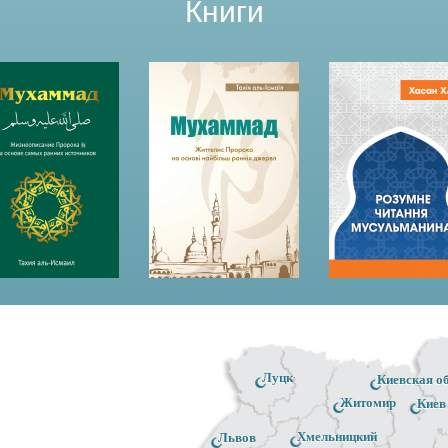
Книги
Луцк
Киевская о
Житомир
Киев
Хмельницкий
Львов