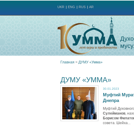
UKR
ENG
RUS
AR
Духо
мусу
Главная
>
ДУМУ «Умма»
Вы
ДУМУ «УММА»
здесь
30.01.2023
Муфтий Мурат
Днепра
Муфтий Духовног
Сулейманов
, на
Борисом Филат
совета. Шейха...