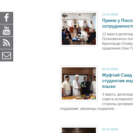
13.03.2020
Прием у Посл
сотрудничест
12 марта делегац
Полномочного по
Криснанди (Yuddy
правления Олег Гу
05.03.2020
Муфтий Саид 
студентам ин
языке
3 марта, делегац
совета исламского
стороны договори
подарками: украинцы подарили...
04.03.2020