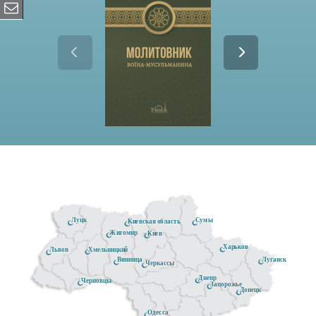
Луцк
Сумы
Киевская область
Житомир
Киев
Харьков
Хмельницкий
Львов
Луганск
Винница
Черкассы
Днепр
Черновцы
Запорожье
Донецк
Одесса