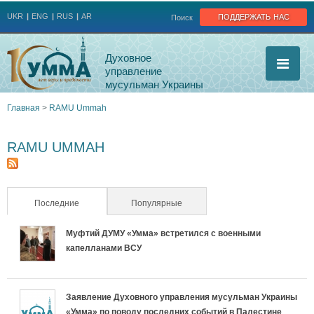
Jump to navigation
поддержать нас
UKR
ENG
RUS
AR
Поиск
Духовное
управление
мусульман Украины
Главная
>
RAMU Ummah
Вы
RAMU UMMAH
здесь
Последние
(активная вкладка)
Популярные
Муфтий ДУМУ «Умма» встретился с военными
капелланами ВСУ
Заявление Духовного управления мусульман Украины
«Умма» по поводу последних событий в Палестине