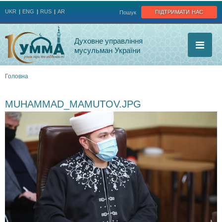
Jump to navigation
підтримати нас
UKR
ENG
RUS
AR
Пошук
Духовне управління
мусульман України
Головна
Ви
MUHAMMAD_MAMUTOV.JPG
є
тут