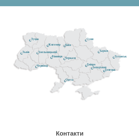
Луцьк
Суми
Житомир
Київ
Харків
Хмельницький
Львів
Луганськ
Вінниця
Черкаси
Дніпро
Чернівці
Запоріжжя
Донецьк
Одеса
Контакти