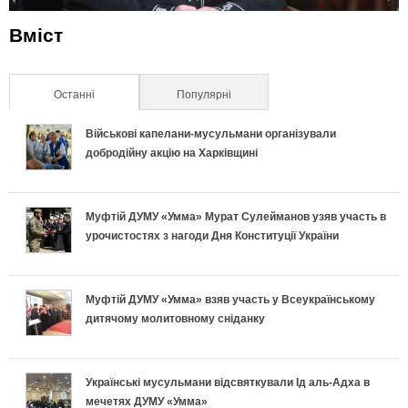
Вміст
Останні
(активна вкладка)
Популярні
Військові капелани-мусульмани організували
добродійну акцію на Харківщині
Муфтій ДУМУ «Умма» Мурат Сулейманов узяв участь в
урочистостях з нагоди Дня Конституції України
Муфтій ДУМУ «Умма» взяв участь у Всеукраїнському
дитячому молитовному сніданку
Українські мусульмани відсвяткували Ід аль-Адха в
мечетях ДУМУ «Умма»