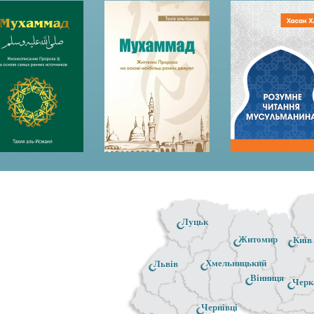
Луцьк
Житомир
Київ
Хмельницький
Львів
Вінниця
Черк
Чернівці