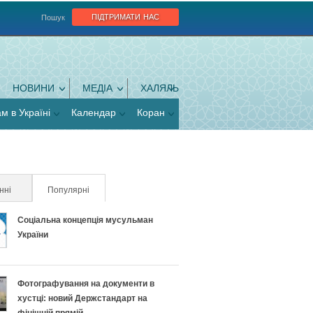
підтримати нас
Пошук
НОВИНИ
МЕДІА
ХАЛЯЛЬ
ам в Україні
Календар
Коран
нні
Популярні
(активна вкладка)
Соціальна концепція мусульман
України
Фотографування на документи в
хустці: новий Держстандарт на