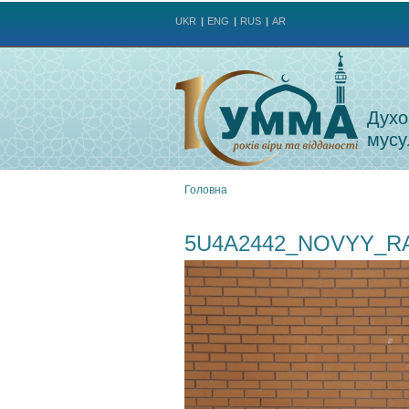
UKR
ENG
RUS
AR
Духо
мусу
Головна
Ви
5U4A2442_NOVYY_R
є
тут