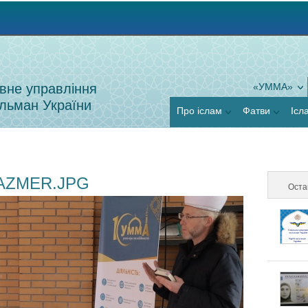
Jump to navigation
вне управління
«УММА»
льман України
Про іслам
Фатви
Ісл
AZMER.JPG
Оста