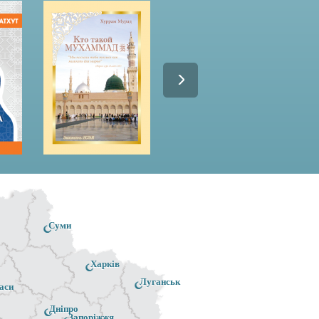
Суми
Харків
Луганськ
аси
Дніпро
Запоріжжя