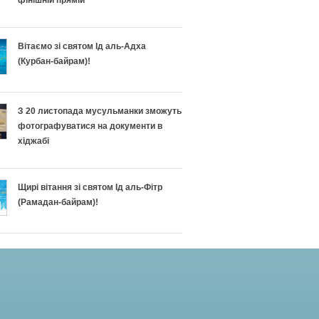
фінішній прямій
Вітаємо зі святом Ід аль-Адха
(Курбан-байрам)!
З 20 листопада мусульманки зможуть
фотографуватися на документи в
хіджабі
Щирі вітання зі святом Ід аль-Фітр
(Рамадан-байрам)!