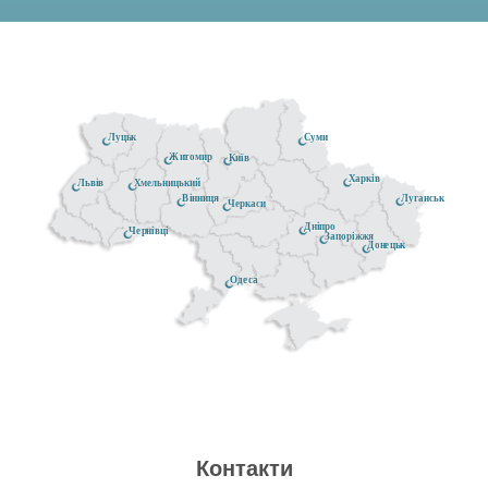
Луцьк
Суми
Житомир
Київ
Харків
Хмельницький
Львів
Луганськ
Вінниця
Черкаси
Дніпро
Чернівці
Запоріжжя
Донецьк
Одеса
Контакти