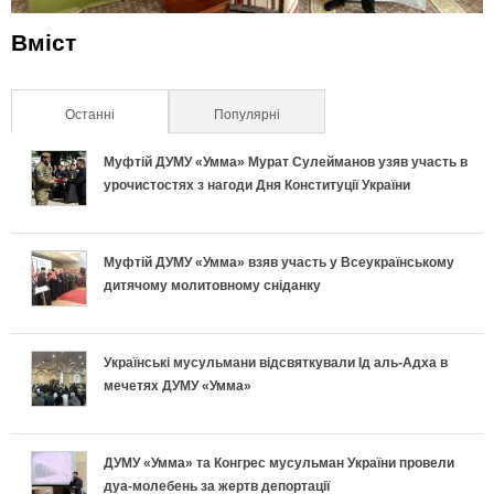
Вміст
Останні
(активна вкладка)
Популярні
Муфтій ДУМУ «Умма» Мурат Сулейманов узяв участь в
урочистостях з нагоди Дня Конституції України
Муфтій ДУМУ «Умма» взяв участь у Всеукраїнському
дитячому молитовному сніданку
Українські мусульмани відсвяткували Ід аль-Адха в
мечетях ДУМУ «Умма»
ДУМУ «Умма» та Конгрес мусульман України провели
дуа-молебень за жертв депортації