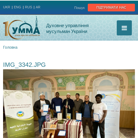
Jump to navigation
підтримати нас
UKR
ENG
RUS
AR
Пошук
Духовне управління
мусульман України
Головна
Ви
IMG_3342.JPG
є
тут