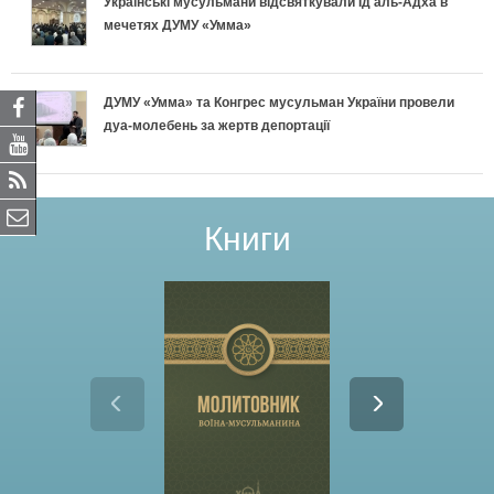
Українські мусульмани відсвяткували Ід аль-Адха в
мечетях ДУМУ «Умма»
ДУМУ «Умма» та Конгрес мусульман України провели
дуа-молебень за жертв депортації
Книги