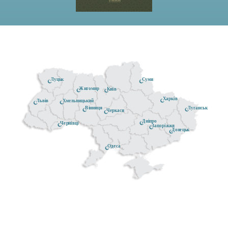
Луцьк
Суми
Житомир
Київ
Харків
Хмельницький
Львів
Луганськ
Вінниця
Черкаси
Дніпро
Чернівці
Запоріжжя
Донецьк
Одеса