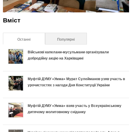
Вміст
Останні
(активна вкладка)
Популярні
Військові капелани-мусульмани організували
добродійну акцію на Харківщині
Муфтій ДУМУ «Умма» Мурат Сулейманов узяв участь в
урочистостях з нагоди Дня Конституції України
Муфтій ДУМУ «Умма» взяв участь у Всеукраїнському
дитячому молитовному сніданку