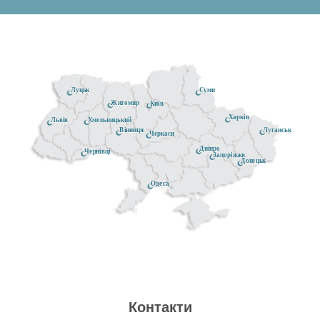
Луцьк
Суми
Житомир
Київ
Харків
Хмельницький
Львів
Луганськ
Вінниця
Черкаси
Дніпро
Чернівці
Запоріжжя
Донецьк
Одеса
Контакти