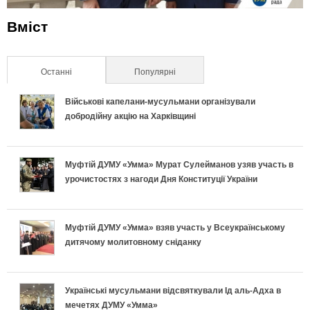
Вміст
Останні
(активна вкладка)
Популярні
Військові капелани-мусульмани організували
добродійну акцію на Харківщині
Муфтій ДУМУ «Умма» Мурат Сулейманов узяв участь в
урочистостях з нагоди Дня Конституції України
Муфтій ДУМУ «Умма» взяв участь у Всеукраїнському
дитячому молитовному сніданку
Українські мусульмани відсвяткували Ід аль-Адха в
мечетях ДУМУ «Умма»