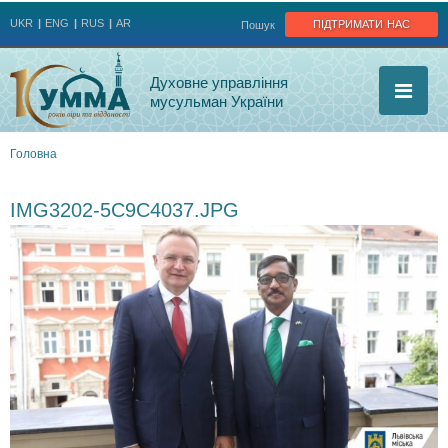
Jump to navigation
підтримати нас
UKR
ENG
RUS
AR
Пошук
Духовне управління
мусульман України
Головна
Ви
IMG3202-5C9C4037.JPG
є
тут